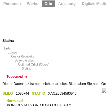
Personen
Werke
Orte
Anleitung
Digitale Medi
Slatina
Erde
Europa
Česká Republika
Severovýchod
Ústí nad Orlicí (Okres)
Slatina
Topographie
Dieser Datensatz ist noch nicht bearbeitet. Bitte haben Sie noch Ge
BMLO
1030744
STAT ID
XACZ0534580945
Normlevel
KONK 0 STAT 2 GND 0 GEO 0 UK 0 Ҩ 2