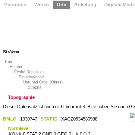
Personen
Werke
Orte
Anleitung
Digitale Medi
Strážná
Erde
Europa
Česká Republika
Severovýchod
Ústí nad Orlicí (Okres)
Strážná
Topographie
Dieser Datensatz ist noch nicht bearbeitet. Bitte haben Sie noch Ge
BMLO
1030747
STAT ID
XACZ0534580988
Normlevel
KONK 0 STAT 2 GND 0 GEO 0 UK 0 Ҩ 2