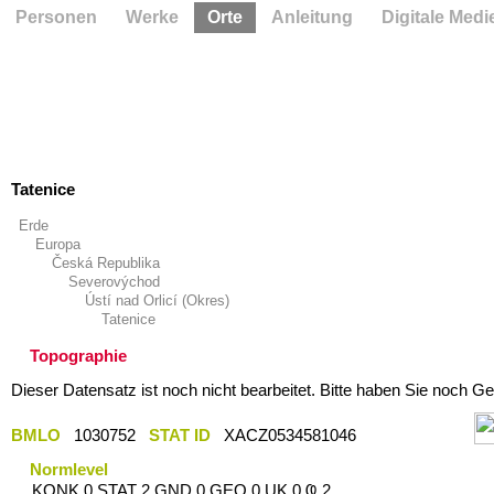
Personen
Werke
Orte
Anleitung
Digitale Medi
Tatenice
Erde
Europa
Česká Republika
Severovýchod
Ústí nad Orlicí (Okres)
Tatenice
Topographie
Dieser Datensatz ist noch nicht bearbeitet. Bitte haben Sie noch Ge
BMLO
1030752
STAT ID
XACZ0534581046
Normlevel
KONK 0 STAT 2 GND 0 GEO 0 UK 0 Ҩ 2