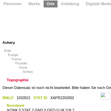
Personen
Werke
Orte
Anleitung
Digitale Medi
Achery
Erde
Europa
France
Picardie
Aisne
Achery
Topographie
Dieser Datensatz ist noch nicht bearbeitet. Bitte haben Sie noch Ge
BMLO
1033521
STAT ID
XAFR2202002
Normlevel
KONK 0 STAT 2 GND 0 GEO 0 UK 0 Ҩ 2