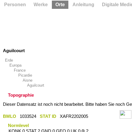
Personen
Werke
Orte
Anleitung
Digitale Medi
Aguilcourt
Erde
Europa
France
Picardie
Aisne
Aguilcourt
Topographie
Dieser Datensatz ist noch nicht bearbeitet. Bitte haben Sie noch Ge
BMLO
1033524
STAT ID
XAFR2202005
Normlevel
KONK 0 STAT 2 GND 0 GEO 0 UK 0 Ҩ 2