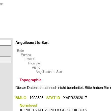
en
Anguilcourt-le-Sart
Erde
Europa
France
Picardie
Aisne
Anguilcourt-le-Sart
Topographie
Dieser Datensatz ist noch nicht bearbeitet. Bitte haben Sie
BMLO
1033536
STAT ID
XAFR2202017
Normlevel
KONK 0 STAT 2 GND 0 GEO 0 UK 0 Ҩ 2