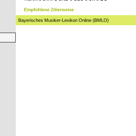
Empfohlene Zitierweise
Bayerisches Musiker-Lexikon Online (BMLO)