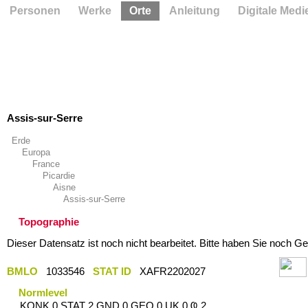
Personen
Werke
Orte
Anleitung
Digitale Medi
Assis-sur-Serre
Erde
Europa
France
Picardie
Aisne
Assis-sur-Serre
Topographie
Dieser Datensatz ist noch nicht bearbeitet. Bitte haben Sie noch Ge
BMLO
1033546
STAT ID
XAFR2202027
Normlevel
KONK 0 STAT 2 GND 0 GEO 0 UK 0 Ҩ 2