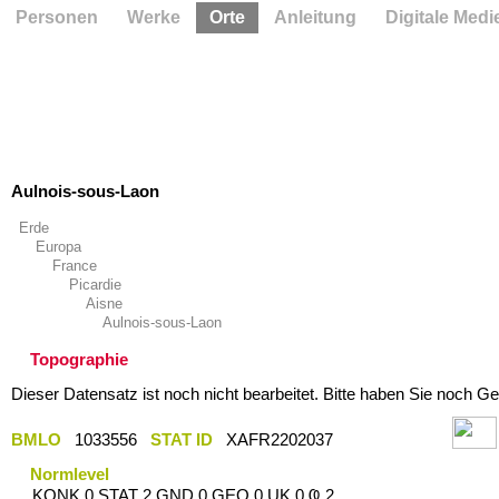
Personen
Werke
Orte
Anleitung
Digitale Medi
Aulnois-sous-Laon
Erde
Europa
France
Picardie
Aisne
Aulnois-sous-Laon
Topographie
Dieser Datensatz ist noch nicht bearbeitet. Bitte haben Sie noch Ge
BMLO
1033556
STAT ID
XAFR2202037
Normlevel
KONK 0 STAT 2 GND 0 GEO 0 UK 0 Ҩ 2