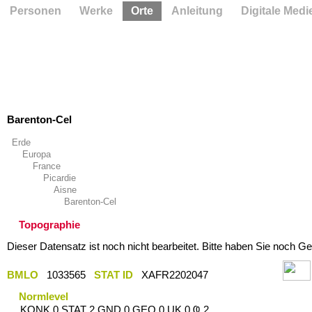
Personen
Werke
Orte
Anleitung
Digitale Medi
Barenton-Cel
Erde
Europa
France
Picardie
Aisne
Barenton-Cel
Topographie
Dieser Datensatz ist noch nicht bearbeitet. Bitte haben Sie noch Ge
BMLO
1033565
STAT ID
XAFR2202047
Normlevel
KONK 0 STAT 2 GND 0 GEO 0 UK 0 Ҩ 2