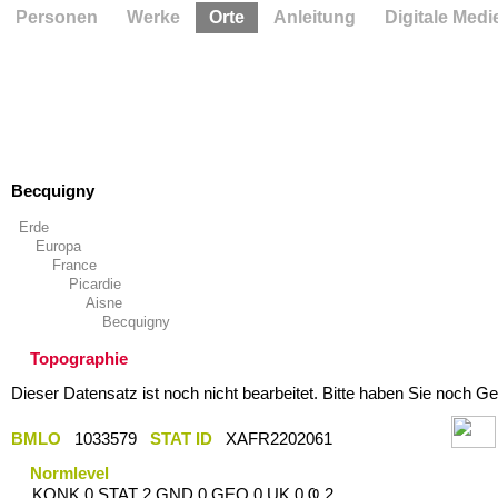
Personen
Werke
Orte
Anleitung
Digitale Medi
Becquigny
Erde
Europa
France
Picardie
Aisne
Becquigny
Topographie
Dieser Datensatz ist noch nicht bearbeitet. Bitte haben Sie noch Ge
BMLO
1033579
STAT ID
XAFR2202061
Normlevel
KONK 0 STAT 2 GND 0 GEO 0 UK 0 Ҩ 2