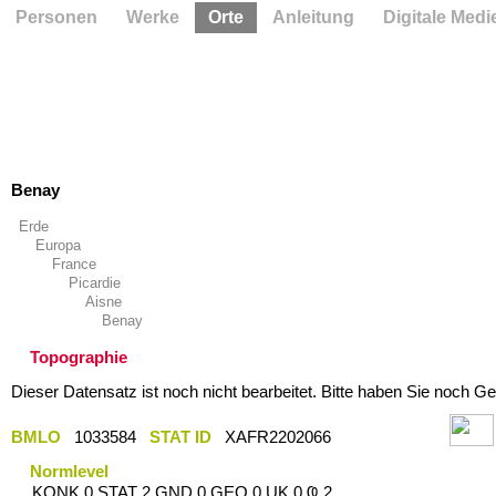
Personen
Werke
Orte
Anleitung
Digitale Medi
Benay
Erde
Europa
France
Picardie
Aisne
Benay
Topographie
Dieser Datensatz ist noch nicht bearbeitet. Bitte haben Sie noch Ge
BMLO
1033584
STAT ID
XAFR2202066
Normlevel
KONK 0 STAT 2 GND 0 GEO 0 UK 0 Ҩ 2