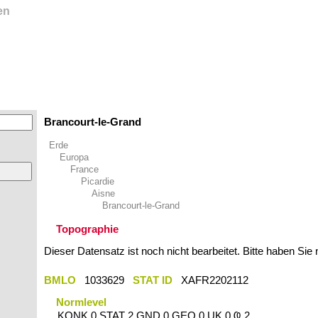
en
Brancourt-le-Grand
Erde
Europa
France
Picardie
Aisne
Brancourt-le-Grand
Topographie
Dieser Datensatz ist noch nicht bearbeitet. Bitte haben Sie
BMLO
1033629
STAT ID
XAFR2202112
Normlevel
KONK 0 STAT 2 GND 0 GEO 0 UK 0 Ҩ 2