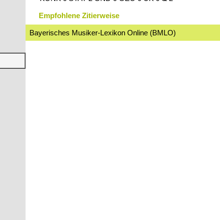
Empfohlene Zitierweise
Bayerisches Musiker-Lexikon Online (BMLO)