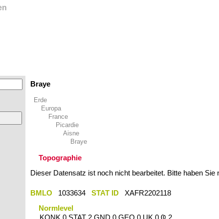
en
Braye
Erde
Europa
France
Picardie
Aisne
Braye
Topographie
Dieser Datensatz ist noch nicht bearbeitet. Bitte haben Sie
BMLO
1033634
STAT ID
XAFR2202118
Normlevel
KONK 0 STAT 2 GND 0 GEO 0 UK 0 Ҩ 2