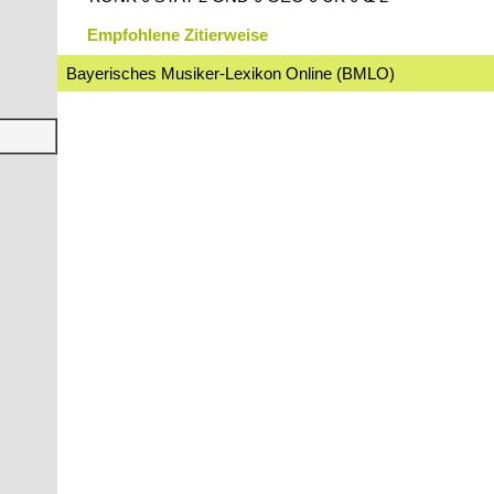
Empfohlene Zitierweise
Bayerisches Musiker-Lexikon Online (BMLO)