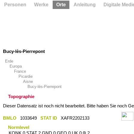
Personen
Werke
Orte
Anleitung
Digitale Medi
Bucy-lès-Pierrepont
Erde
Europa
France
Picardie
Aisne
Bucy-lès-Pierrepont
Topographie
Dieser Datensatz ist noch nicht bearbeitet. Bitte haben Sie noch Ge
BMLO
1033649
STAT ID
XAFR2202133
Normlevel
KONK 0 STAT 2 GND 0 GEO 0 UK 0 Ҩ 2