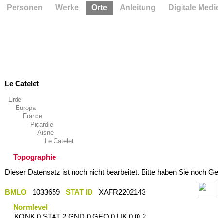
Personen
Werke
Orte
Anleitung
Digitale Medi
Le Catelet
Erde
Europa
France
Picardie
Aisne
Le Catelet
Topographie
Dieser Datensatz ist noch nicht bearbeitet. Bitte haben Sie noch Ge
BMLO
1033659
STAT ID
XAFR2202143
Normlevel
KONK 0 STAT 2 GND 0 GEO 0 UK 0 Ҩ 2