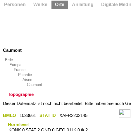
Personen
Werke
Orte
Anleitung
Digitale Medi
Caumont
Erde
Europa
France
Picardie
Aisne
Caumont
Topographie
Dieser Datensatz ist noch nicht bearbeitet. Bitte haben Sie noch Ge
BMLO
1033661
STAT ID
XAFR2202145
Normlevel
KONK 0 STAT 2 GND 0 GEO 0 UK 0 Ҩ 2