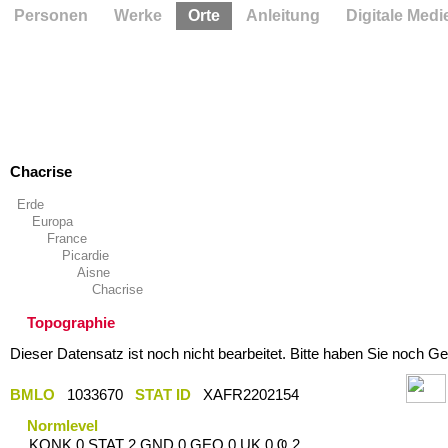
Personen
Werke
Orte
Anleitung
Digitale Medi
Chacrise
Erde
Europa
France
Picardie
Aisne
Chacrise
Topographie
Dieser Datensatz ist noch nicht bearbeitet. Bitte haben Sie noch Ge
BMLO
1033670
STAT ID
XAFR2202154
Normlevel
KONK 0 STAT 2 GND 0 GEO 0 UK 0 Ҩ 2