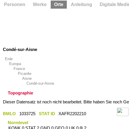
Personen
Werke
Orte
Anleitung
Digitale Medi
Condé-sur-Aisne
Erde
Europa
France
Picardie
Aisne
Condé-sur-Aisne
Topographie
Dieser Datensatz ist noch nicht bearbeitet. Bitte haben Sie noch Ge
BMLO
1033725
STAT ID
XAFR2202210
Normlevel
KONK 0 STAT 2 GND 0 GEO 0 UK 0 Ҩ 2