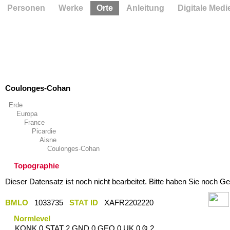
Personen
Werke
Orte
Anleitung
Digitale Medi
Coulonges-Cohan
Erde
Europa
France
Picardie
Aisne
Coulonges-Cohan
Topographie
Dieser Datensatz ist noch nicht bearbeitet. Bitte haben Sie noch Ge
BMLO
1033735
STAT ID
XAFR2202220
Normlevel
KONK 0 STAT 2 GND 0 GEO 0 UK 0 Ҩ 2