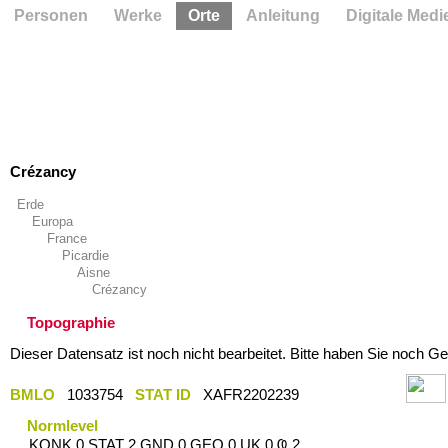
Personen
Werke
Orte
Anleitung
Digitale Medi
Crézancy
Erde
Europa
France
Picardie
Aisne
Crézancy
Topographie
Dieser Datensatz ist noch nicht bearbeitet. Bitte haben Sie noch Ge
BMLO
1033754
STAT ID
XAFR2202239
Normlevel
KONK 0 STAT 2 GND 0 GEO 0 UK 0 Ҩ 2