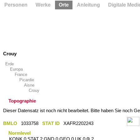
Personen
Werke
Orte
Anleitung
Digitale Medi
Crouy
Erde
Europa
France
Picardie
Aisne
Crouy
Topographie
Dieser Datensatz ist noch nicht bearbeitet. Bitte haben Sie noch Ge
BMLO
1033758
STAT ID
XAFR2202243
Normlevel
KONK 0 STAT 2 GND 0 GEO 0 UK 0 Ҩ 2