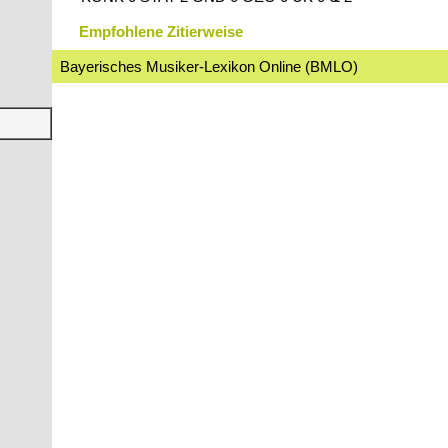
Empfohlene Zitierweise
Bayerisches Musiker-Lexikon Online (BMLO)