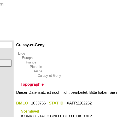
en
Cuissy-et-Geny
Erde
Europa
France
Picardie
Aisne
Cuissy-et-Geny
Topographie
Dieser Datensatz ist noch nicht bearbeitet. Bitte haben Sie
BMLO
1033766
STAT ID
XAFR2202252
Normlevel
KONK 0 STAT 2 GND 0 GEO 0 UK 0 Ҩ 2