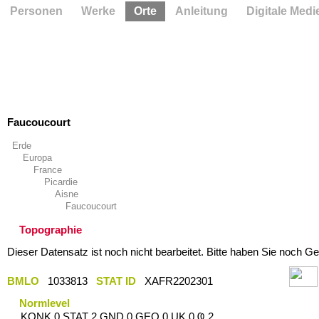
Personen
Werke
Orte
Anleitung
Digitale Medi
Faucoucourt
Erde
Europa
France
Picardie
Aisne
Faucoucourt
Topographie
Dieser Datensatz ist noch nicht bearbeitet. Bitte haben Sie noch Ge
BMLO
1033813
STAT ID
XAFR2202301
Normlevel
KONK 0 STAT 2 GND 0 GEO 0 UK 0 Ҩ 2