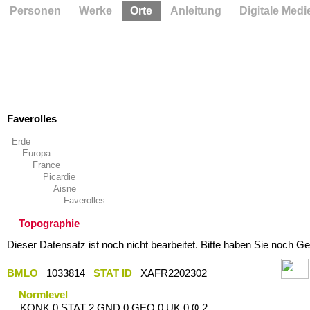
Personen
Werke
Orte
Anleitung
Digitale Medi
Faverolles
Erde
Europa
France
Picardie
Aisne
Faverolles
Topographie
Dieser Datensatz ist noch nicht bearbeitet. Bitte haben Sie noch Ge
BMLO
1033814
STAT ID
XAFR2202302
Normlevel
KONK 0 STAT 2 GND 0 GEO 0 UK 0 Ҩ 2