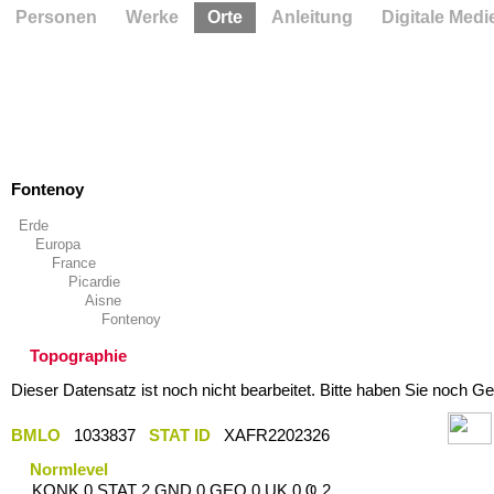
Personen
Werke
Orte
Anleitung
Digitale Medi
Fontenoy
Erde
Europa
France
Picardie
Aisne
Fontenoy
Topographie
Dieser Datensatz ist noch nicht bearbeitet. Bitte haben Sie noch Ge
BMLO
1033837
STAT ID
XAFR2202326
Normlevel
KONK 0 STAT 2 GND 0 GEO 0 UK 0 Ҩ 2