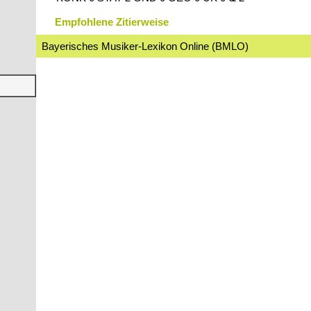
Empfohlene Zitierweise
Bayerisches Musiker-Lexikon Online (BMLO)