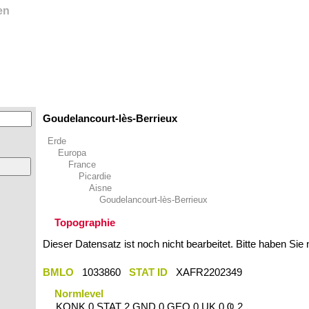
en
Goudelancourt-lès-Berrieux
Erde
Europa
France
Picardie
Aisne
Goudelancourt-lès-Berrieux
Topographie
Dieser Datensatz ist noch nicht bearbeitet. Bitte haben Sie
BMLO
1033860
STAT ID
XAFR2202349
Normlevel
KONK 0 STAT 2 GND 0 GEO 0 UK 0 Ҩ 2