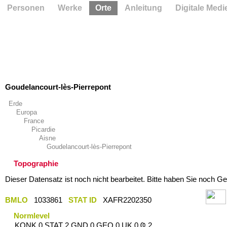
Personen
Werke
Orte
Anleitung
Digitale Medi
Goudelancourt-lès-Pierrepont
Erde
Europa
France
Picardie
Aisne
Goudelancourt-lès-Pierrepont
Topographie
Dieser Datensatz ist noch nicht bearbeitet. Bitte haben Sie noch Ge
BMLO
1033861
STAT ID
XAFR2202350
Normlevel
KONK 0 STAT 2 GND 0 GEO 0 UK 0 Ҩ 2