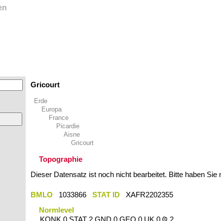
en
Gricourt
Erde
Europa
France
Picardie
Aisne
Gricourt
Topographie
Dieser Datensatz ist noch nicht bearbeitet. Bitte haben Sie
BMLO
1033866
STAT ID
XAFR2202355
Normlevel
KONK 0 STAT 2 GND 0 GEO 0 UK 0 Ҩ 2