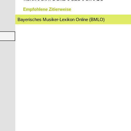
Empfohlene Zitierweise
Bayerisches Musiker-Lexikon Online (BMLO)