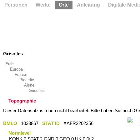
Personen
Werke
Orte
Anleitung
Digitale Medi
Grisolles
Erde
Europa
France
Picardie
Aisne
Grisolles
Topographie
Dieser Datensatz ist noch nicht bearbeitet. Bitte haben Sie noch Ge
BMLO
1033867
STAT ID
XAFR2202356
Normlevel
KONK 0 STAT 2 GND 0 GEO 0 UK 0 Ҩ 2