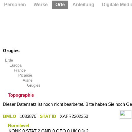
Personen
Werke
Orte
Anleitung
Digitale Medi
Grugies
Erde
Europa
France
Picardie
Aisne
Grugies
Topographie
Dieser Datensatz ist noch nicht bearbeitet. Bitte haben Sie noch Ge
BMLO
1033870
STAT ID
XAFR2202359
Normlevel
KONK 0 STAT 2 GND 0 GEO 0 UK 0 Ҩ 2