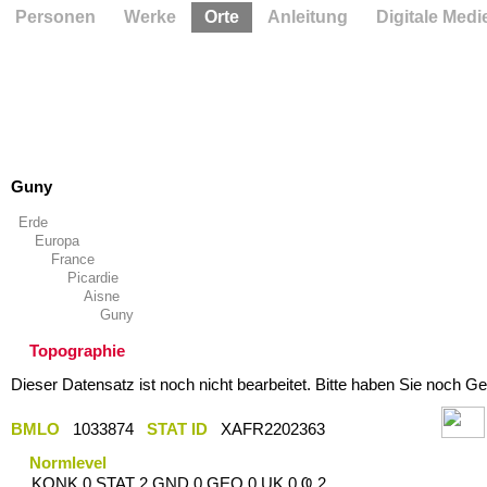
Personen
Werke
Orte
Anleitung
Digitale Medi
Guny
Erde
Europa
France
Picardie
Aisne
Guny
Topographie
Dieser Datensatz ist noch nicht bearbeitet. Bitte haben Sie noch Ge
BMLO
1033874
STAT ID
XAFR2202363
Normlevel
KONK 0 STAT 2 GND 0 GEO 0 UK 0 Ҩ 2