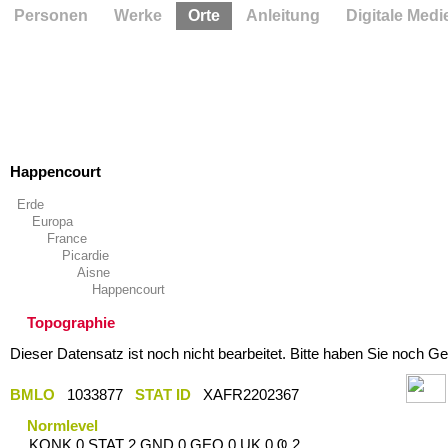
Personen
Werke
Orte
Anleitung
Digitale Medi
Happencourt
Erde
Europa
France
Picardie
Aisne
Happencourt
Topographie
Dieser Datensatz ist noch nicht bearbeitet. Bitte haben Sie noch Ge
BMLO
1033877
STAT ID
XAFR2202367
Normlevel
KONK 0 STAT 2 GND 0 GEO 0 UK 0 Ҩ 2