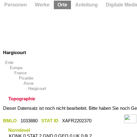
Personen
Werke
Orte
Anleitung
Digitale Medi
Hargicourt
Erde
Europa
France
Picardie
Aisne
Hargicourt
Topographie
Dieser Datensatz ist noch nicht bearbeitet. Bitte haben Sie noch Ge
BMLO
1033880
STAT ID
XAFR2202370
Normlevel
KONK 0 STAT 2 GND 0 GEO 0 UK 0 Ҩ 2