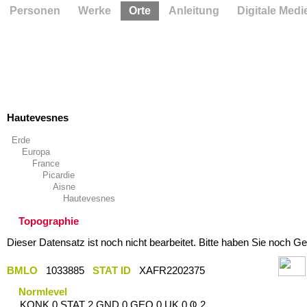
Personen
Werke
Orte
Anleitung
Digitale Medi
Hautevesnes
Erde
Europa
France
Picardie
Aisne
Hautevesnes
Topographie
Dieser Datensatz ist noch nicht bearbeitet. Bitte haben Sie noch Ge
BMLO
1033885
STAT ID
XAFR2202375
Normlevel
KONK 0 STAT 2 GND 0 GEO 0 UK 0 Ҩ 2