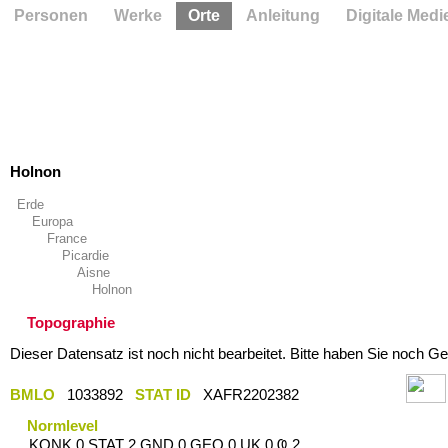
Personen
Werke
Orte
Anleitung
Digitale Medi
Holnon
Erde
Europa
France
Picardie
Aisne
Holnon
Topographie
Dieser Datensatz ist noch nicht bearbeitet. Bitte haben Sie noch Ge
BMLO
1033892
STAT ID
XAFR2202382
Normlevel
KONK 0 STAT 2 GND 0 GEO 0 UK 0 Ҩ 2