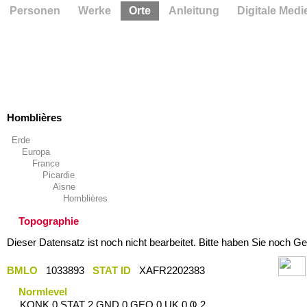
Personen
Werke
Orte
Anleitung
Digitale Medi
Homblières
Erde
Europa
France
Picardie
Aisne
Homblières
Topographie
Dieser Datensatz ist noch nicht bearbeitet. Bitte haben Sie noch Ge
BMLO
1033893
STAT ID
XAFR2202383
Normlevel
KONK 0 STAT 2 GND 0 GEO 0 UK 0 Ҩ 2