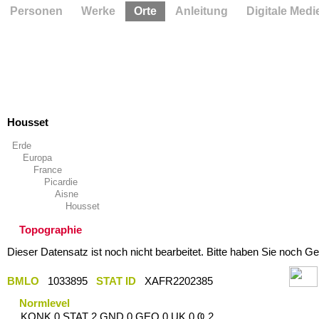
Personen
Werke
Orte
Anleitung
Digitale Medi
Housset
Erde
Europa
France
Picardie
Aisne
Housset
Topographie
Dieser Datensatz ist noch nicht bearbeitet. Bitte haben Sie noch Ge
BMLO
1033895
STAT ID
XAFR2202385
Normlevel
KONK 0 STAT 2 GND 0 GEO 0 UK 0 Ҩ 2