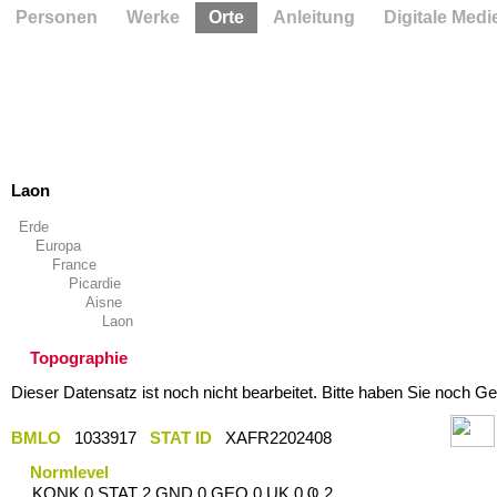
Personen
Werke
Orte
Anleitung
Digitale Medi
Laon
Erde
Europa
France
Picardie
Aisne
Laon
Topographie
Dieser Datensatz ist noch nicht bearbeitet. Bitte haben Sie noch Ge
BMLO
1033917
STAT ID
XAFR2202408
Normlevel
KONK 0 STAT 2 GND 0 GEO 0 UK 0 Ҩ 2