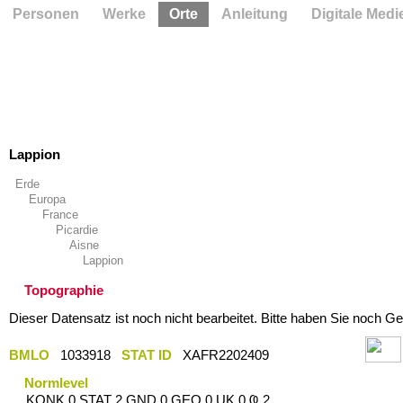
Personen
Werke
Orte
Anleitung
Digitale Medi
Lappion
Erde
Europa
France
Picardie
Aisne
Lappion
Topographie
Dieser Datensatz ist noch nicht bearbeitet. Bitte haben Sie noch Ge
BMLO
1033918
STAT ID
XAFR2202409
Normlevel
KONK 0 STAT 2 GND 0 GEO 0 UK 0 Ҩ 2