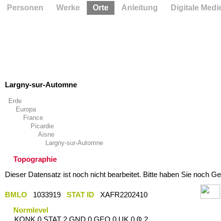
Personen
Werke
Orte
Anleitung
Digitale Medi
Largny-sur-Automne
Erde
Europa
France
Picardie
Aisne
Largny-sur-Automne
Topographie
Dieser Datensatz ist noch nicht bearbeitet. Bitte haben Sie noch Ge
BMLO
1033919
STAT ID
XAFR2202410
Normlevel
KONK 0 STAT 2 GND 0 GEO 0 UK 0 Ҩ 2