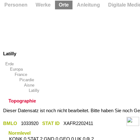
Personen
Werke
Orte
Anleitung
Digitale Medi
Latilly
Erde
Europa
France
Picardie
Aisne
Latilly
Topographie
Dieser Datensatz ist noch nicht bearbeitet. Bitte haben Sie noch Ge
BMLO
1033920
STAT ID
XAFR2202411
Normlevel
KONK 0 STAT 2 GND 0 GEO 0 UK 0 Ҩ 2