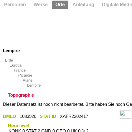
Personen
Werke
Orte
Anleitung
Digitale Medi
Lempire
Erde
Europa
France
Picardie
Aisne
Lempire
Topographie
Dieser Datensatz ist noch nicht bearbeitet. Bitte haben Sie noch Ge
BMLO
1033926
STAT ID
XAFR2202417
Normlevel
KONK 0 STAT 2 GND 0 GEO 0 UK 0 Ҩ 2