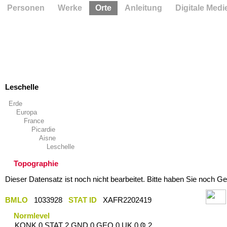
Personen
Werke
Orte
Anleitung
Digitale Medi
Leschelle
Erde
Europa
France
Picardie
Aisne
Leschelle
Topographie
Dieser Datensatz ist noch nicht bearbeitet. Bitte haben Sie noch Ge
BMLO
1033928
STAT ID
XAFR2202419
Normlevel
KONK 0 STAT 2 GND 0 GEO 0 UK 0 Ҩ 2