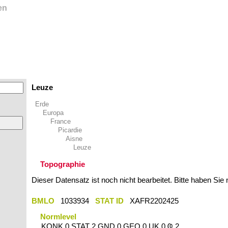
en
Leuze
Erde
Europa
France
Picardie
Aisne
Leuze
Topographie
Dieser Datensatz ist noch nicht bearbeitet. Bitte haben Sie
BMLO
1033934
STAT ID
XAFR2202425
Normlevel
KONK 0 STAT 2 GND 0 GEO 0 UK 0 Ҩ 2