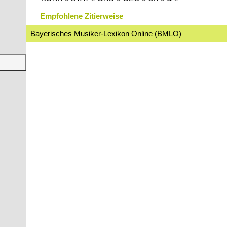
Empfohlene Zitierweise
Bayerisches Musiker-Lexikon Online (BMLO)