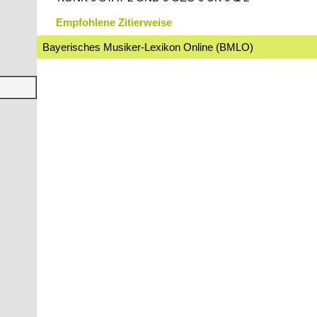
Empfohlene Zitierweise
Bayerisches Musiker-Lexikon Online (BMLO)