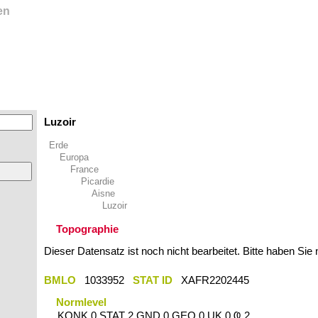
en
Luzoir
Erde
Europa
France
Picardie
Aisne
Luzoir
Topographie
Dieser Datensatz ist noch nicht bearbeitet. Bitte haben Sie
BMLO
1033952
STAT ID
XAFR2202445
Normlevel
KONK 0 STAT 2 GND 0 GEO 0 UK 0 Ҩ 2