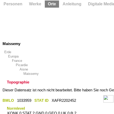
Personen
Werke
Orte
Anleitung
Digitale Medi
Maissemy
Erde
Europa
France
Picardie
Aisne
Maissemy
Topographie
Dieser Datensatz ist noch nicht bearbeitet. Bitte haben Sie noch Ge
BMLO
1033959
STAT ID
XAFR2202452
Normlevel
KONK 0 STAT 2 GND 0 GEO 0 UK 0 Ҩ 2