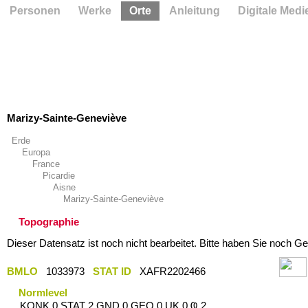
Personen
Werke
Orte
Anleitung
Digitale Medi
Marizy-Sainte-Geneviève
Erde
Europa
France
Picardie
Aisne
Marizy-Sainte-Geneviève
Topographie
Dieser Datensatz ist noch nicht bearbeitet. Bitte haben Sie noch Ge
BMLO
1033973
STAT ID
XAFR2202466
Normlevel
KONK 0 STAT 2 GND 0 GEO 0 UK 0 Ҩ 2