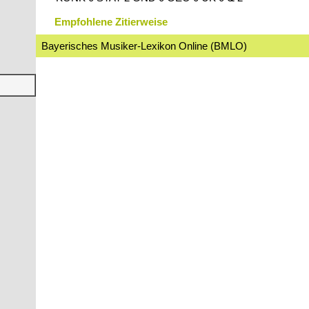
Empfohlene Zitierweise
Bayerisches Musiker-Lexikon Online (BMLO)