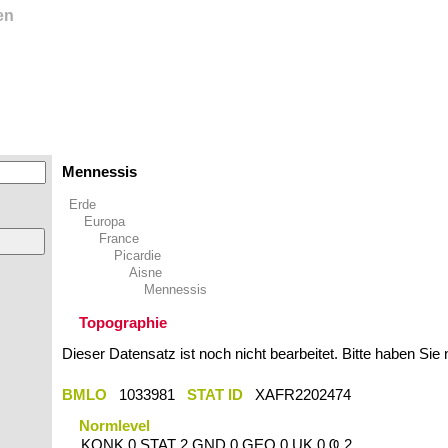
en
Mennessis
Erde
Europa
France
Picardie
Aisne
Mennessis
Topographie
Dieser Datensatz ist noch nicht bearbeitet. Bitte haben Sie
BMLO
1033981
STAT ID
XAFR2202474
Normlevel
KONK 0 STAT 2 GND 0 GEO 0 UK 0 Ҩ 2