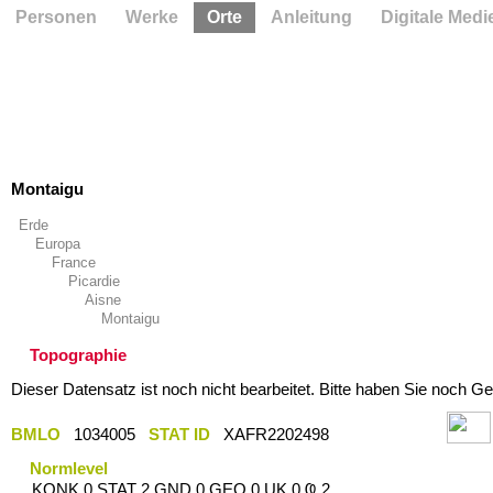
Personen
Werke
Orte
Anleitung
Digitale Medi
Montaigu
Erde
Europa
France
Picardie
Aisne
Montaigu
Topographie
Dieser Datensatz ist noch nicht bearbeitet. Bitte haben Sie noch Ge
BMLO
1034005
STAT ID
XAFR2202498
Normlevel
KONK 0 STAT 2 GND 0 GEO 0 UK 0 Ҩ 2