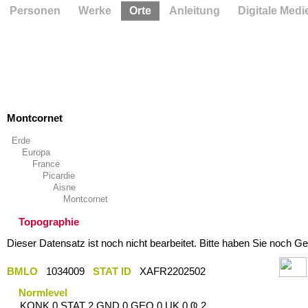
Personen
Werke
Orte
Anleitung
Digitale Medi
Montcornet
Erde
Europa
France
Picardie
Aisne
Montcornet
Topographie
Dieser Datensatz ist noch nicht bearbeitet. Bitte haben Sie noch Ge
BMLO
1034009
STAT ID
XAFR2202502
Normlevel
KONK 0 STAT 2 GND 0 GEO 0 UK 0 Ҩ 2